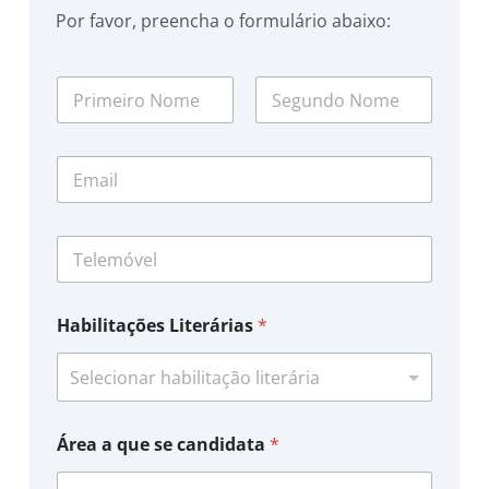
Por favor, preencha o formulário abaixo:
N
o
m
First
Last
e
E
*
m
a
i
T
l
e
*
l
e
Habilitações Literárias
*
m
ó
v
e
l
Área a que se candidata
*